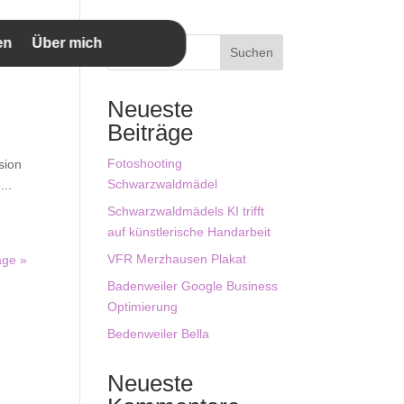
en
Über mich
Suchen
Neueste
Beiträge
Fotoshooting
usion
Schwarzwaldmädel
...
Schwarzwaldmädels KI trifft
auf künstlerische Handarbeit
VFR Merzhausen Plakat
äge »
Badenweiler Google Business
Optimierung
Bedenweiler Bella
Neueste