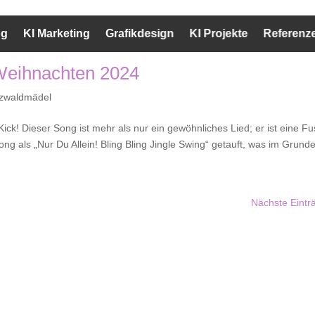
og
KI Marketing
Grafikdesign
KI Projekte
Referenz
 Weihnachten 2024
zwaldmädel
m Kick! Dieser Song ist mehr als nur ein gewöhnliches Lied; er ist eine F
ng als „Nur Du Allein! Bling Bling Jingle Swing“ getauft, was im Grunde
Nächste Eintr