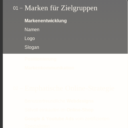
Marken für Zielgruppen
Markenentwicklung
Namen
Logo
Slogan
Positionierung
Markenkommunikation
Emphatische Online-Strategie
Benutzerfreundliche
Webdesigns
Stilvoll einkaufen im
Online-Shop
Google & Youtube Ads
vom zertifizierten
Spezialisten