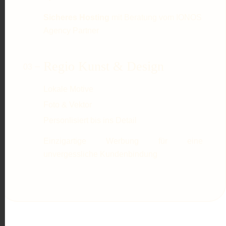
Sicheres Hosting
mit Beratung vom IONOS
Agency Partner
Regio Kunst & Design
Lokale Motive
Foto & Vektor
Personlisiert bis ins Detail
Einzigartige Werbung für eine
unvergessliche Kundenbindung