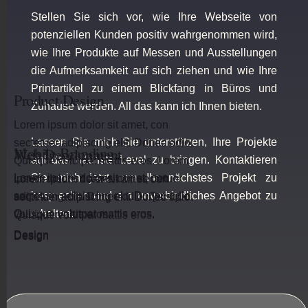
Stellen Sie sich vor, wie Ihre Webseite von
potenziellen Kunden positiv wahrgenommen wird,
wie Ihre Produkte auf Messen und Ausstellungen
die Aufmerksamkeit auf sich ziehen und wie Ihre
Printartikel zu einem Blickfang in Büros und
Product Design
Zuhause werden. All das kann ich Ihnen bieten.
Lorem ipsum dolor sit amet, con
Lassen Sie mich Sie unterstützen, Ihre Projekte
sectetuer adipiscing elit. Donec odio.
Mobile Branding
Web Development
auf das nächste Level zu bringen. Kontaktieren
Quisque volutpat mattis eros. Lorem
Lorem ipsum dolor sit amet, con
Sie mich jetzt, um Ihr nächstes Projekt zu
ipsum dolor sit amet, con sectetuer
Lorem ipsum dolor sit amet, con
sectetuer adipiscing elit. Donec odio.
besprechen und ein unverbindliches Angebot zu
adipiscing elit. Donec odio. Quisque
sectetuer adipiscing elit. Donec odio.
Quisque volutpat mattis eros.
erhalten.
volutpat mattis eros.
Quisque volutpat mattis eros.
Design
Design
Design